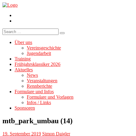
Facebook
Instagram
Search
for:
Über uns
Vereinsgeschichte
Jugendarbeit
Training
Frühjahrsklassiker 2026
Aktuelles
News
Veranstaltungen
Rennberichte
Formulare und Infos
Formulare und Vorlagen
Infos / Links
Sponsoren
mtb_park_umbau (14)
19. September 2019
Simon Daigler