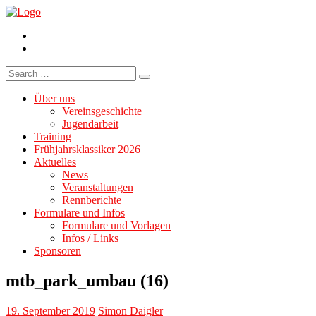
Facebook
Instagram
Search
for:
Über uns
Vereinsgeschichte
Jugendarbeit
Training
Frühjahrsklassiker 2026
Aktuelles
News
Veranstaltungen
Rennberichte
Formulare und Infos
Formulare und Vorlagen
Infos / Links
Sponsoren
mtb_park_umbau (16)
19. September 2019
Simon Daigler